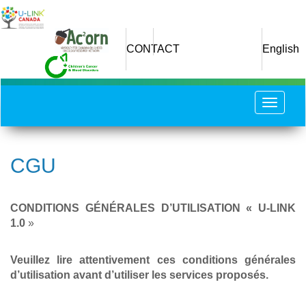
Aller
au
contenu
CONTACT
English
principal
Toggle
navigat
CGU
CONDITIONS GÉNÉRALES D’UTILISATION « U-LINK
1.0
»
Veuillez lire attentivement ces conditions générales
d’utilisation avant d’utiliser les services proposés.